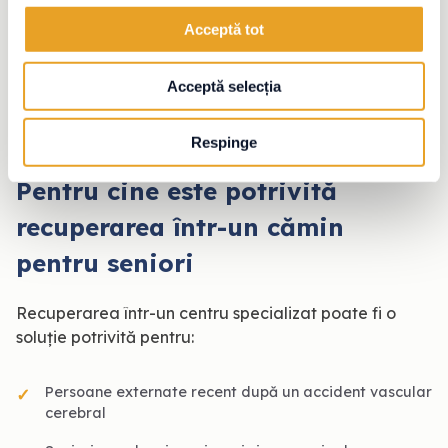
mediu în care persoana să se simtă în siguranță. De
Acceptă tot
aceea, punem accent pe menținerea unei rutine
stabile, pe relațiile apropiate dintre rezidenți și
Acceptă selecția
personal și pe activități care contribuie la starea
generală de bine.
Respinge
Pentru cine este potrivită
recuperarea într-un cămin
pentru seniori
Recuperarea într-un centru specializat poate fi o
soluție potrivită pentru:
Persoane externate recent după un accident vascular
cerebral