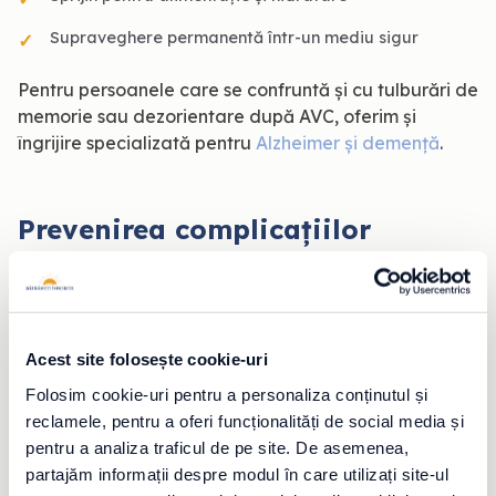
Supraveghere permanentă într-un mediu sigur
Pentru persoanele care se confruntă și cu tulburări de
memorie sau dezorientare după AVC, oferim și
îngrijire specializată pentru
Alzheimer și demență
.
Prevenirea complicațiilor
asociate imobilizării
După AVC, perioadele lungi de imobilizare pot duce
la apariția unor complicații precum escarele,
Acest site folosește cookie-uri
rigiditatea articulară sau pierderea suplimentară a
Folosim cookie-uri pentru a personaliza conținutul și 
mobilității.
reclamele, pentru a oferi funcționalități de social media și 
pentru a analiza traficul de pe site. De asemenea, 
De aceea, acordăm o atenție deosebită mobilizării
partajăm informații despre modul în care utilizați site-ul 
asistate, schimbării poziției la pat atunci când este