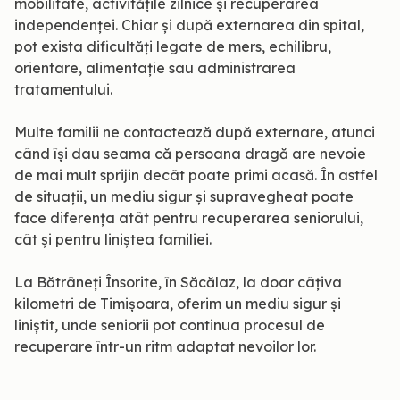
mobilitate, activitățile zilnice și recuperarea
independenței. Chiar și după externarea din spital,
pot exista dificultăți legate de mers, echilibru,
orientare, alimentație sau administrarea
tratamentului.
Multe familii ne contactează după externare, atunci
când își dau seama că persoana dragă are nevoie
de mai mult sprijin decât poate primi acasă. În astfel
de situații, un mediu sigur și supravegheat poate
face diferența atât pentru recuperarea seniorului,
cât și pentru liniștea familiei.
La Bătrâneți Însorite, în Săcălaz, la doar câțiva
kilometri de Timișoara, oferim un mediu sigur și
liniștit, unde seniorii pot continua procesul de
recuperare într-un ritm adaptat nevoilor lor.